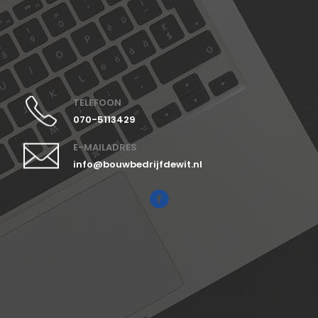
TELEFOON
070-5113429
E-MAILADRES
info@bouwbedrijfdewit.nl